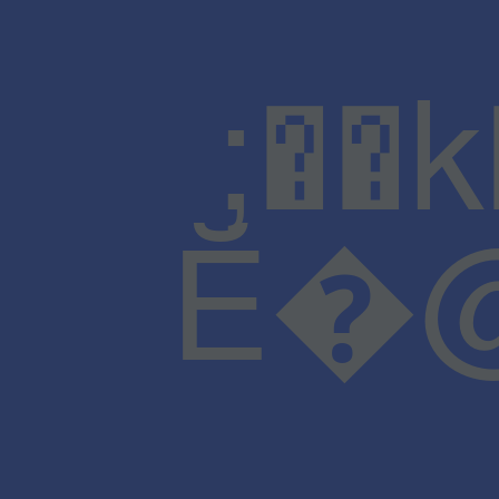
;��
Ĕ�@J