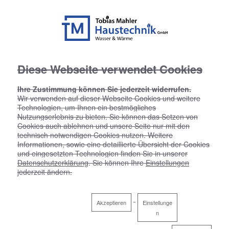
Diese Webseite verwendet Cookies
Ihre Zustimmung können Sie jederzeit widerrufen.
Wir verwenden auf dieser Webseite Cookies und weitere
Technologien, um Ihnen ein bestmögliches
Nutzungserlebnis zu bieten. Sie können das Setzen von
Cookies auch ablehnen und unsere Seite nur mit den
technisch notwendigen Cookies nutzen. Weitere
Informationen, sowie eine detaillierte Übersicht der Cookies
und eingesetzten Technologien finden Sie in unserer
Datenschutzerklärung
. Sie können Ihre
Einstellungen
jederzeit ändern.
Akzeptieren
Einstellunge
n