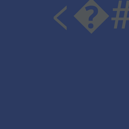
<�#v�Ϥ�X���-:�