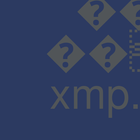
���D���I���N���
��
xmp.