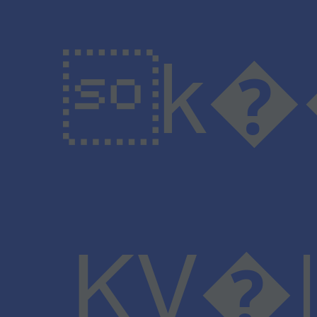
k���S�
KV�