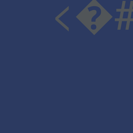
<�#v�Ϥ�X���-:�