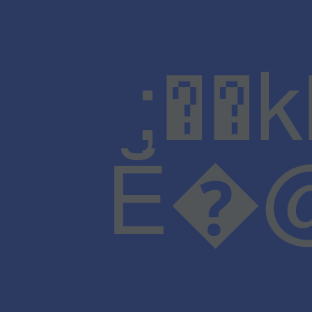
;��
Ĕ�@J