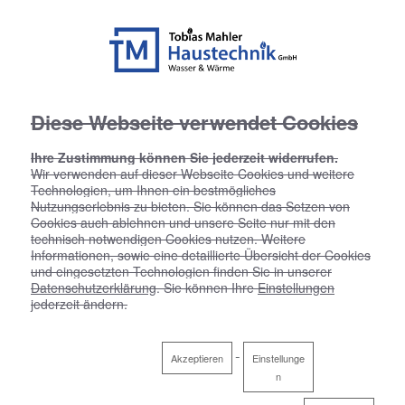
Diese Webseite verwendet Cookies
Ihre Zustimmung können Sie jederzeit widerrufen.
Wir verwenden auf dieser Webseite Cookies und weitere
Technologien, um Ihnen ein bestmögliches
Nutzungserlebnis zu bieten. Sie können das Setzen von
Cookies auch ablehnen und unsere Seite nur mit den
technisch notwendigen Cookies nutzen. Weitere
Informationen, sowie eine detaillierte Übersicht der Cookies
und eingesetzten Technologien finden Sie in unserer
Datenschutzerklärung
. Sie können Ihre
Einstellungen
jederzeit ändern.
Akzeptieren
Einstellunge
n