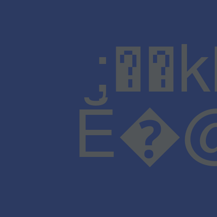
;��
Ĕ�@J