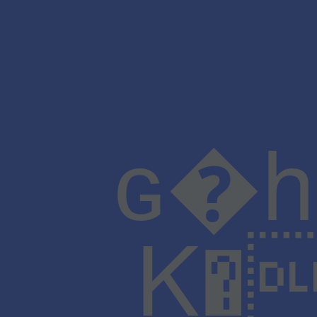
K� ��e�a @ڬ��H�$�X�"~U ����e��H:�V�`�`6��򉕓5%����Y�����a^�jRH,�