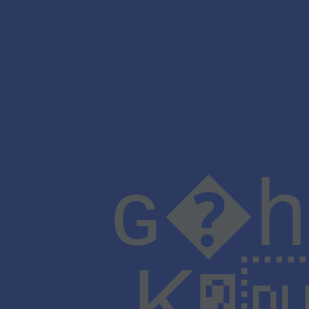
K� ��e�a @ڬ��H�$�X�"~U ����e��H:�V�`�`6��򉕓5%����Y�����a^�jRH,�