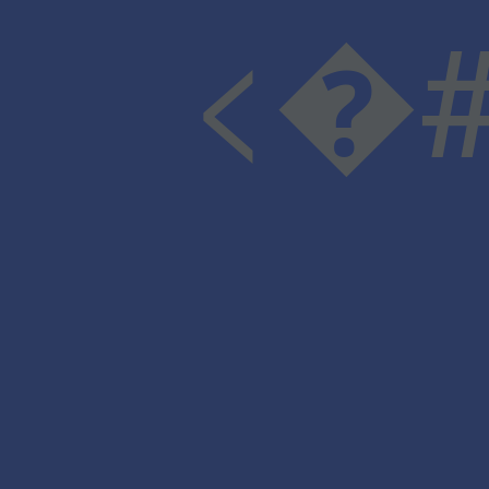
<�#v�Ϥ�X���-:�