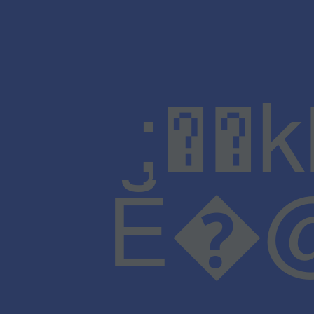
;��
Ĕ�@J