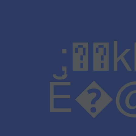
;��
Ĕ�@J