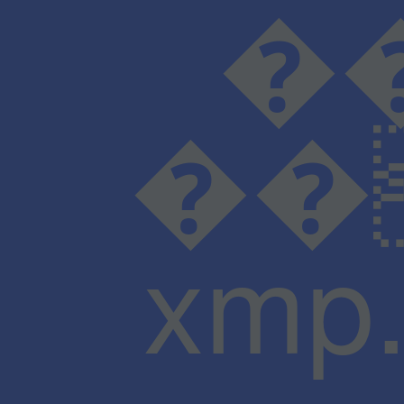
���D���I���N���
��
xmp.