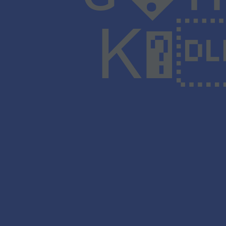
K� ��e�a @ڬ��H�$�X�"~U ����e��H:�V�`�`6��򉕓5%����Y�����a^�jRH,�