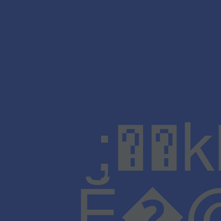
;��
Ĕ�@J