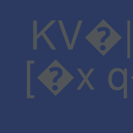
KV�
[�x