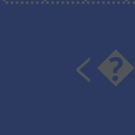
<�#v�Ϥ�X��