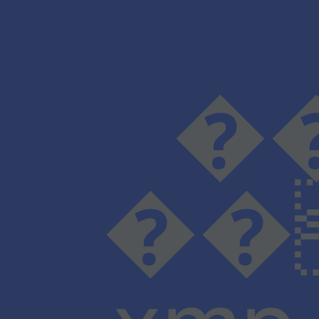
���D���I���N���
��
xmp.