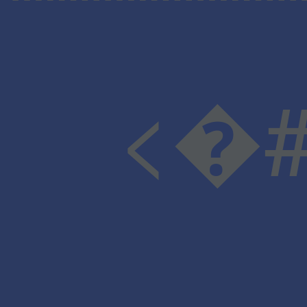
<�#v�Ϥ�X���-:�