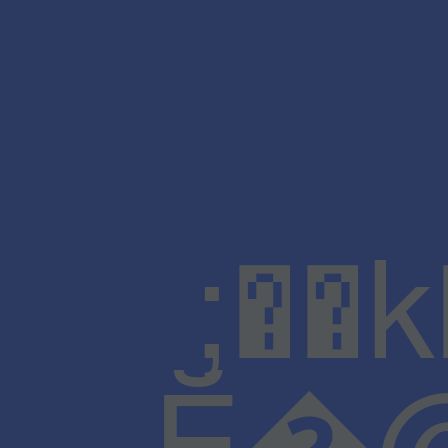
;��
Ĕ�@J